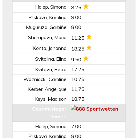
Halep, Simona
8.25
Pliskova, Karolina
8.00
Muguruza, Garbiñe
8.00
Sharapova, Maria
11.25
Konta, Johanna
18.25
Svitolina, Elina
9.50
Kvitova, Petra
17.25
Wozniacki, Caroline
10.75
Kerber, Angelique
11.75
Keys, Madison
18.75
Gesamtsieger
Damen
Halep, Simona
7.00
Pliskova, Karolina
8.00