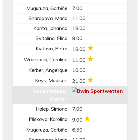
Muguruza, Garbiñe
7.00
Sharapova, Maria
11.00
Konta, Johanna
18.00
Svitolina, Elina
9.00
Kvitova, Petra
18.00
Wozniacki, Caroline
11.00
Kerber, Angelique
10.00
Keys, Madison
21.00
Gesamtsieger
Damen
Halep, Simona
7.00
Pliskova, Karolina
9.00
Muguruza, Garbiñe
6.50
Sharapova, Maria
11.00