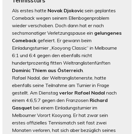
Tennisstars
Als erstes hatte
Novak Djokovic
sein geplantes
Comeback wegen seinem Ellenbogenproblem
wieder verschoben. Doch dann hat er nach
sechsmonatiger Verletzungspause ein
gelungenes
Comeback
gefeiert. Er gewann beim
Einladungsturnier „Kooyong Classic“ in Melbourne
6:1 und 6:4 gegen den ebenfalls nicht
hundertprozentig fitten Weltranglistenfünften
Dominic Thiem aus Österreich
.
Rafael Nadal, der Weltranglistenerste, hatte
ebenfalls seine Teilnahme am Turnier in Frage
gestellt. Am Dienstag
verlor Rafael Nadal
nach
einem 4:6,5:7 gegen den Franzosen
Richard
Gasquet
bei einem Einladungsturnier im
Melbourner Vorort Kooyong. Er hat zwar sein
erstes offizielles Tennismatch seit fast zwei
Monaten verloren, hat sich aber bezüglich seines