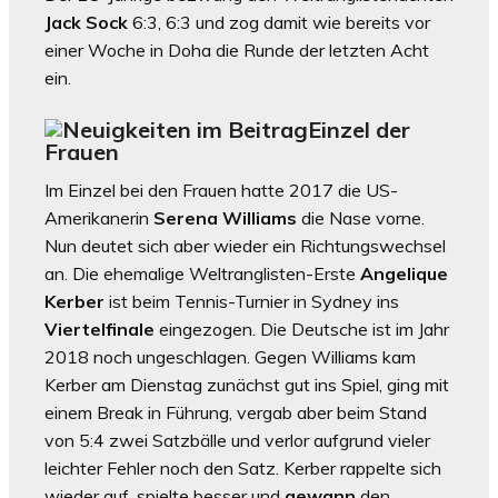
Jack Sock
6:3, 6:3 und zog damit wie bereits vor
einer Woche in Doha die Runde der letzten Acht
ein.
Einzel der
Frauen
Im Einzel bei den Frauen hatte 2017 die US-
Amerikanerin
Serena Williams
die Nase vorne.
Nun deutet sich aber wieder ein Richtungswechsel
an. Die ehemalige Weltranglisten-Erste
Angelique
Kerber
ist beim Tennis-Turnier in Sydney ins
Viertelfinale
eingezogen. Die Deutsche ist im Jahr
2018 noch ungeschlagen. Gegen Williams kam
Kerber am Dienstag zunächst gut ins Spiel, ging mit
einem Break in Führung, vergab aber beim Stand
von 5:4 zwei Satzbälle und verlor aufgrund vieler
leichter Fehler noch den Satz. Kerber rappelte sich
wieder auf, spielte besser und
gewann
den