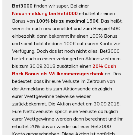
Bet3000
finden wir super. Bei einer
Neuanmeldung bei Bet3000
erhaltet ihr einen
Bonus von
100%
bis zu maximal 150€
. Das heißt,
wenn ihr euch neu anmeldet und zum Beispiel 50€
einbezahlt, dann bekommt ihr einen 100% Bonus
und somit habt ihr dann 100€ auf eurem Konto zur
Verfügung. Doch das ist noch nicht alles. Bet3000
bietet euch in einem verlängerten Aktionszeitraum
bis zum 30.09.2018 zusätzlich einen
20% Cash
Back Bonus als Willkommensgeschenk
an. Das
bedeutet, dass ihr eure Verluste im Zeitraum von
der Anmeldung bis zum Aktionsende abzüglich
eurer Wettgewinne teilweise wieder
zurückbekommt. Die Aktion endet am 30.09.2018.
Eure Nettoverluste, sprich eure Verluste abzüglich
eurer Wettgewinne werden dann berechnet und ihr
erhaltet 20% davon wieder auf euer Bet3000
Konto gutgeschrieben. Diese Aktion ist natürlich