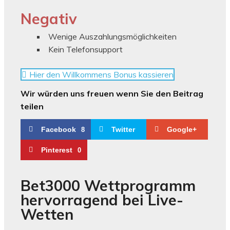
Negativ
Wenige Auszahlungsmöglichkeiten
Kein Telefonsupport
Hier den Willkommens Bonus kassieren
Wir würden uns freuen wenn Sie den Beitrag
teilen
Facebook
Twitter
Google+
8
Pinterest
0
Bet3000 Wettprogramm
hervorragend bei Live-
Wetten