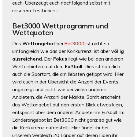
euch. Überzeugt euch nachfolgend selbst mit
unserem Testbericht.
Bet3000 Wettprogramm und
Wettquoten
Das
Wettangebot
bei
Bet3000
ist nicht so
umfangreich wie das der Konkurrenz, ist aber
völlig
ausreichend
. Der
Fokus
liegt wie bei den anderen
Wettanbietern auf dem
Fußball
. Dies ist natürlich
auch die Sportart, die am liebsten getippt wird. Hier
wird euch in der Übersicht die Anzahl der Events
angezeigt und nicht, wie bei vielen anderen
Anbietern, die Anzahl der Märkte. Somit erscheint
das Wettangebot auf den ersten Blick etwas klein,
entspricht aber dem anderer Anbieter im Fußball. Im
Länderangebot ist Bet3000 nicht ganz so gut wie
die Konkurrenz aufgestellt. Hier findet ihr bei
unserem Vergleich 20 Länder auf deren Ligen ihr