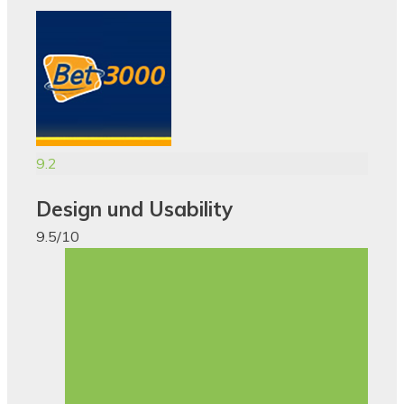
9.2
Design und Usability
9.5/10