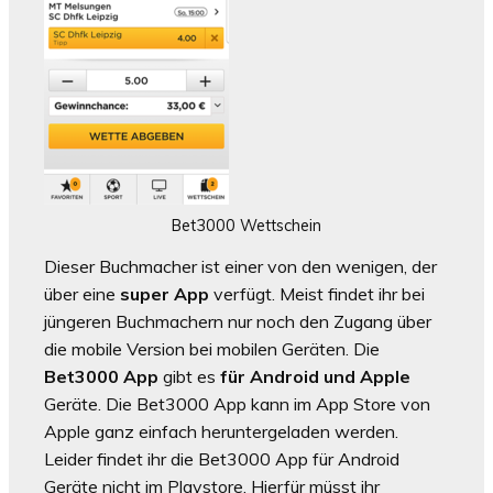
Bet3000 Wettschein
Dieser Buchmacher ist einer von den wenigen, der
über eine
super App
verfügt. Meist findet ihr bei
jüngeren Buchmachern nur noch den Zugang über
die mobile Version bei mobilen Geräten. Die
Bet3000 App
gibt es
für Android und Apple
Geräte. Die Bet3000 App kann im App Store von
Apple ganz einfach heruntergeladen werden.
Leider findet ihr die Bet3000 App für Android
Geräte nicht im Playstore. Hierfür müsst ihr