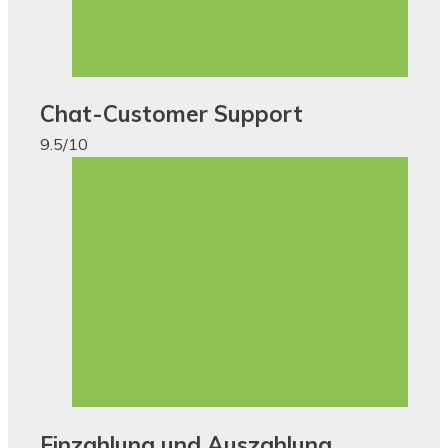
Chat-Customer Support
9.5/10
Einzahlung und Auszahlung