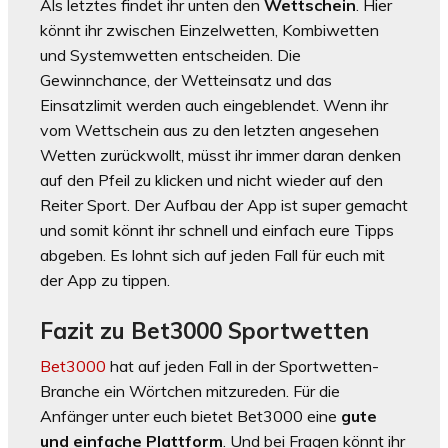
Als letztes findet ihr unten den
Wettschein
. Hier
könnt ihr zwischen Einzelwetten, Kombiwetten
und Systemwetten entscheiden. Die
Gewinnchance, der Wetteinsatz und das
Einsatzlimit werden auch eingeblendet. Wenn ihr
vom Wettschein aus zu den letzten angesehen
Wetten zurückwollt, müsst ihr immer daran denken
auf den Pfeil zu klicken und nicht wieder auf den
Reiter Sport. Der Aufbau der App ist super gemacht
und somit könnt ihr schnell und einfach eure Tipps
abgeben. Es lohnt sich auf jeden Fall für euch mit
der App zu tippen.
Fazit zu Bet3000 Sportwetten
Bet3000
hat auf jeden Fall in der Sportwetten-
Branche ein Wörtchen mitzureden. Für die
Anfänger unter euch bietet Bet3000 eine
gute
und einfache Plattform
. Und bei Fragen könnt ihr