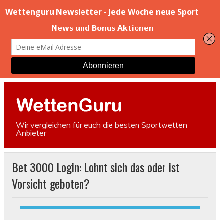
Wir vergleichen für euch die besten Sportwetten
Anbieter
Bet 3000 Login: Lohnt sich das oder ist
Vorsicht geboten?