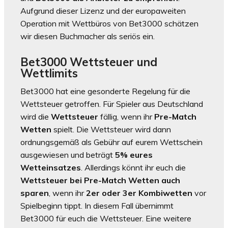
Aufgrund dieser Lizenz und der europaweiten
Operation mit Wettbüros von Bet3000 schätzen
wir diesen Buchmacher als seriös ein.
Bet3000 Wettsteuer und
Wettlimits
Bet3000 hat eine gesonderte Regelung für die
Wettsteuer getroffen. Für Spieler aus Deutschland
wird die
Wettsteuer
fällig, wenn ihr
Pre-Match
Wetten
spielt. Die Wettsteuer wird dann
ordnungsgemäß als Gebühr auf eurem Wettschein
ausgewiesen und beträgt
5% eures
Wetteinsatzes
. Allerdings könnt ihr euch die
Wettsteuer bei Pre-Match Wetten auch
sparen
, wenn ihr
2er oder 3er Kombiwetten
vor
Spielbeginn tippt. In diesem Fall übernimmt
Bet3000 für euch die Wettsteuer. Eine weitere