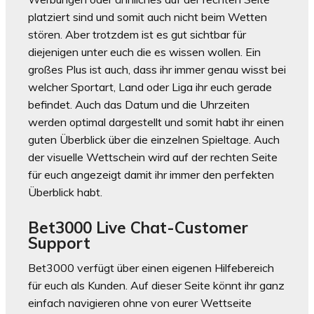
platziert sind und somit auch nicht beim Wetten
stören. Aber trotzdem ist es gut sichtbar für
diejenigen unter euch die es wissen wollen. Ein
großes Plus ist auch, dass ihr immer genau wisst bei
welcher Sportart, Land oder Liga ihr euch gerade
befindet. Auch das Datum und die Uhrzeiten
werden optimal dargestellt und somit habt ihr einen
guten Überblick über die einzelnen Spieltage. Auch
der visuelle Wettschein wird auf der rechten Seite
für euch angezeigt damit ihr immer den perfekten
Überblick habt.
Bet3000 Live Chat-Customer
Support
Bet3000 verfügt über einen eigenen Hilfebereich
für euch als Kunden. Auf dieser Seite könnt ihr ganz
einfach navigieren ohne von eurer Wettseite