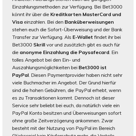
Einzahlungsmethoden zur Verfügung. Bei Bet3000
könnt ihr über die
Kreditkarten MasterCard und
Visa
einzahlen. Bei den
Banküberweisungen
stehen euch die Sofort-Überweisung und der Bank
Transfer zur Verfügung. Als
E-Wallet
findet ihr bei
Bet3000
Skrill
vor und zusätzlich gibt es auch für
die
anonyme Einzahlung die Paysafecard
. Ein
tolles Angebot bei den Ein- und
Auszahlungsmöglichkeiten bei
Bet3000 ist
PayPal
. Diesen Paymentprovider haben nicht sehr
viele Buchmacher im Angebot. Der Grund hierfür
sind die hohen Gebühren, die PayPal erhebt, wenn
es zu Transaktionen kommt. Dennoch ist dieser
Service sehr beliebt bei euch, da natürlich viele ein
PayPal Konto besitzen und Überweisungen sofort
ohne große Zeitverzögerung ankommen. Zwar
besteht mit der Nutzung von PayPal im Bereich
Glücksspiel kein Käuferschutz mehr, die Vorteile