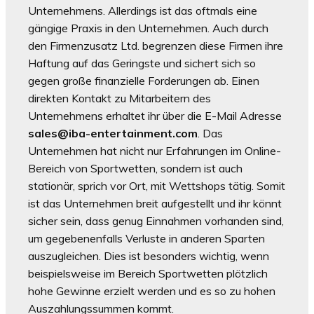
Unternehmens. Allerdings ist das oftmals eine
gängige Praxis in den Unternehmen. Auch durch
den Firmenzusatz Ltd. begrenzen diese Firmen ihre
Haftung auf das Geringste und sichert sich so
gegen große finanzielle Forderungen ab. Einen
direkten Kontakt zu Mitarbeitern des
Unternehmens erhaltet ihr über die E-Mail Adresse
sales@iba-entertainment.com
. Das
Unternehmen hat nicht nur Erfahrungen im Online-
Bereich von Sportwetten, sondern ist auch
stationär, sprich vor Ort, mit Wettshops tätig. Somit
ist das Unternehmen breit aufgestellt und ihr könnt
sicher sein, dass genug Einnahmen vorhanden sind,
um gegebenenfalls Verluste in anderen Sparten
auszugleichen. Dies ist besonders wichtig, wenn
beispielsweise im Bereich Sportwetten plötzlich
hohe Gewinne erzielt werden und es so zu hohen
Auszahlungssummen kommt.