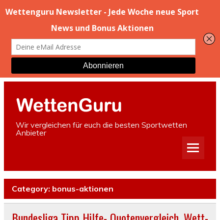
Wir vergleichen für euch die besten Sportwetten
Anbieter
Category:
bonus-aktionen
Bundesliga Tipp Hilfe- Quotenvergleich, Wett-