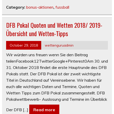
Category:
bonus-aktionen
,
fussball
DFB Pokal Quoten und Wetten 2018/ 2019-
Übersicht und Wetten-Tipps
October 29, 2018
wettenguruadmin
Wir würden uns freuen wenn Sie den Beitrag
teilenFacebook12TwitterGoogle+Pinterest0Am 30. und
31. Oktober 2018 findet die erste Hauptrunde des DFB
Pokals statt. Der DFB Pokal ist der zweit wichtigste
Titel in Deutschland auf Vereinsebene. Wir haben für
euch alle wichtigen Daten und Termine, Quoten und
Wetten Tipps zum DFB Pokal zusammengestellt. DFB
Pokalwettbewerb- Auslosung und Termine im Überblick
Der DFB […]
Read more