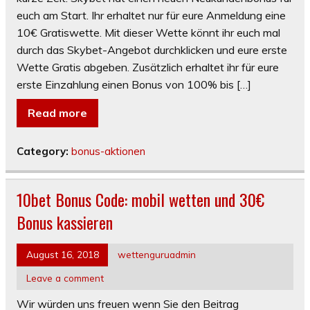
euch am Start. Ihr erhaltet nur für eure Anmeldung eine
10€ Gratiswette. Mit dieser Wette könnt ihr euch mal
durch das Skybet-Angebot durchklicken und eure erste
Wette Gratis abgeben. Zusätzlich erhaltet ihr für eure
erste Einzahlung einen Bonus von 100% bis […]
Read more
Category:
bonus-aktionen
10bet Bonus Code: mobil wetten und 30€
Bonus kassieren
August 16, 2018
wettenguruadmin
Leave a comment
Wir würden uns freuen wenn Sie den Beitrag