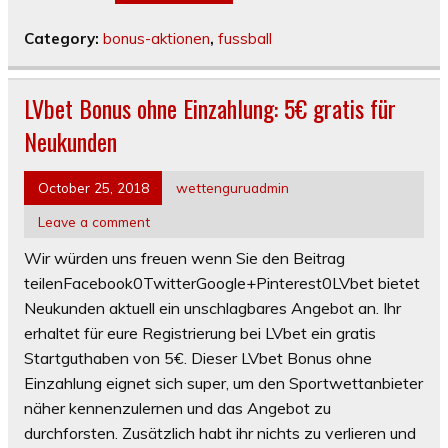
Category:
bonus-aktionen
,
fussball
LVbet Bonus ohne Einzahlung: 5€ gratis für
Neukunden
October 25, 2018
wettenguruadmin
Leave a comment
Wir würden uns freuen wenn Sie den Beitrag
teilenFacebook0TwitterGoogle+Pinterest0LVbet bietet
Neukunden aktuell ein unschlagbares Angebot an. Ihr
erhaltet für eure Registrierung bei LVbet ein gratis
Startguthaben von 5€. Dieser LVbet Bonus ohne
Einzahlung eignet sich super, um den Sportwettanbieter
näher kennenzulernen und das Angebot zu
durchforsten. Zusätzlich habt ihr nichts zu verlieren und