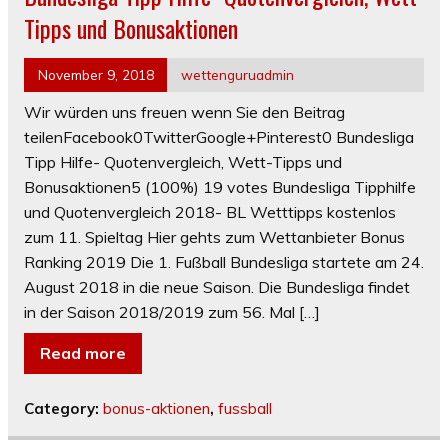
Tipps und Bonusaktionen
November 9, 2018
wettenguruadmin
Wir würden uns freuen wenn Sie den Beitrag
teilenFacebook0TwitterGoogle+Pinterest0 Bundesliga
Tipp Hilfe- Quotenvergleich, Wett-Tipps und
Bonusaktionen5 (100%) 19 votes Bundesliga Tipphilfe
und Quotenvergleich 2018- BL Wetttipps kostenlos
zum 11. Spieltag Hier gehts zum Wettanbieter Bonus
Ranking 2019 Die 1. Fußball Bundesliga startete am 24.
August 2018 in die neue Saison. Die Bundesliga findet
in der Saison 2018/2019 zum 56. Mal […]
Read more
Category:
bonus-aktionen
,
fussball