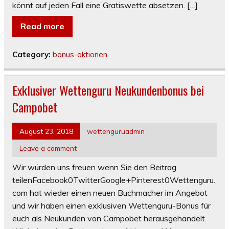
könnt auf jeden Fall eine Gratiswette absetzen. […]
Read more
Category:
bonus-aktionen
Exklusiver Wettenguru Neukundenbonus bei
Campobet
August 23, 2018
wettenguruadmin
Leave a comment
Wir würden uns freuen wenn Sie den Beitrag
teilenFacebook0TwitterGoogle+Pinterest0Wettenguru.
com hat wieder einen neuen Buchmacher im Angebot
und wir haben einen exklusiven Wettenguru-Bonus für
euch als Neukunden von Campobet herausgehandelt.