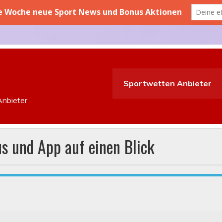
Sportwetten Anbieter
Anbieter
s und App auf einen Blick