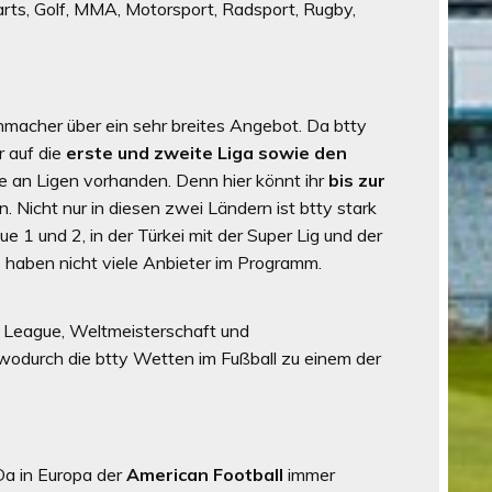
 Darts, Golf, MMA, Motorsport, Radsport, Rugby,
hmacher über ein sehr breites Angebot. Da btty
r auf die
erste und zweite Liga sowie den
ge an Ligen vorhanden. Denn hier könnt ihr
bis zur
. Nicht nur in diesen zwei Ländern ist btty stark
gue 1 und 2, in der Türkei mit der Super Lig und der
as haben nicht viele Anbieter im Programm.
a League, Weltmeisterschaft und
odurch die btty Wetten im Fußball zu einem der
 Da in Europa der
American Football
immer