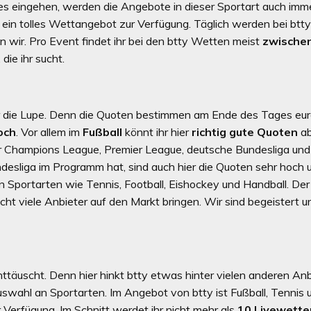
dies eingehen, werden die Angebote in dieser Sportart auch imme
ls ein tolles Wettangebot zur Verfügung. Täglich werden bei b
 wir. Pro Event findet ihr bei den btty Wetten meist
zwische
die ihr sucht.
ter die Lupe. Denn die Quoten bestimmen am Ende des Tages e
och
. Vor allem im
Fußball
könnt ihr hier
richtig gute Quoten
ab
r Champions League, Premier League, deutsche Bundesliga und v
esliga im Programm hat, sind auch hier die Quoten sehr hoch und
in Sportarten wie Tennis, Football, Eishockey und Handball. De
cht viele Anbieter auf den Markt bringen. Wir sind begeistert
nttäuscht. Denn hier hinkt btty etwas hinter vielen anderen An
swahl an Sportarten. Im Angebot von btty ist Fußball, Tennis un
 Verfügung. Im Schnitt werdet ihr nicht mehr als
10 Livewette