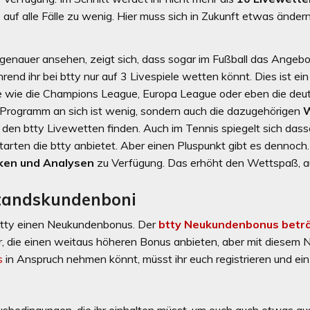
auf alle Fälle zu wenig. Hier muss sich in Zukunft etwas ändern
enauer ansehen, zeigt sich, dass sogar im Fußball das Angebo
rend ihr bei btty nur auf 3 Livespiele wetten könnt. Dies ist ei
ere wie die Champions League, Europa League oder eben die deu
as Programm an sich ist wenig, sondern auch die dazugehörigen
W
 den btty Livewetten finden. Auch im Tennis spiegelt sich das
rten die btty anbietet. Aber einen Pluspunkt gibt es dennoch. 
iken und Analysen
zu Verfügung. Das erhöht den Wettspaß, au
tandskundenboni
 btty einen Neukundenbonus. Der
btty Neukundenbonus beträ
r, die einen weitaus höheren Bonus anbieten, aber mit diesem 
s
in Anspruch nehmen könnt, müsst ihr euch registrieren und ein