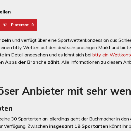
eilen
Pinterest
0
rzeln
und verfügt über eine Sportwettenkonzession aus Schlesw
 seinen btty Wetten auf den deutschsprachigen Markt und biet
te im Detail angesehen und es lohnt sich bei
btty ein Wettkont
n Apps der Branche zählt
. Alle Informationen zu diesem Anb
iöser Anbieter mit sehr w
oten
keine 30 Sportarten an, allerdings geht der Buchmacher in den
ur Verfügung. Zwischen
insgesamt 18 Sportarten
könnt ihr 