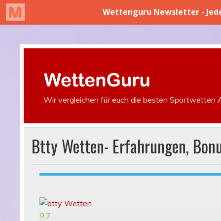
Wir vergleichen für euch die besten Sportwetten 
Btty Wetten- Erfahrungen, Bonu
9.7