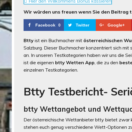
Hier den Willkommens Bonus kassieren
Wir würden uns freuen wenn Sie den Beitrag t
Facebook
Twitter
Google+
0
Btty
ist ein Buchmacher mit
österreichischen Wu
Salzburg. Dieser Buchmacher konzentriert sich mit
an. In unseren Testkategorien haben wir uns die Sei
ist die eigenen
btty Wetten App
, die zu den
beste
einzelnen Testkategorien.
Btty Testbericht- Ser
btty Wettangebot und Wettqu
Der österreichische Wettanbieter btty bietet zwar 
stehen euch genug verschiedene Wett-Optionen z