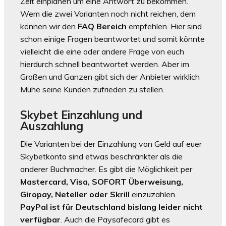
Zeit einplanen um eine Antwort zu bekommen.
Wem die zwei Varianten noch nicht reichen, dem
können wir den
FAQ Bereich
empfehlen. Hier sind
schon einige Fragen beantwortet und somit könnte
vielleicht die eine oder andere Frage von euch
hierdurch schnell beantwortet werden. Aber im
Großen und Ganzen gibt sich der Anbieter wirklich
Mühe seine Kunden zufrieden zu stellen.
Skybet Einzahlung und
Auszahlung
Die Varianten bei der Einzahlung von Geld auf euer
Skybetkonto sind etwas beschränkter als die
anderer Buchmacher. Es gibt die Möglichkeit per
Mastercard, Visa, SOFORT Überweisung,
Giropay, Neteller oder Skrill
einzuzahlen.
PayPal ist für Deutschland bislang leider nicht
verfügbar
. Auch die Paysafecard gibt es