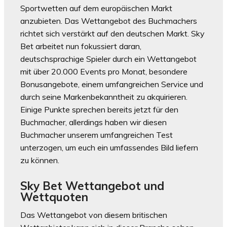
Sportwetten auf dem europäischen Markt
anzubieten. Das Wettangebot des Buchmachers
richtet sich verstärkt auf den deutschen Markt. Sky
Bet arbeitet nun fokussiert daran,
deutschsprachige Spieler durch ein Wettangebot
mit über 20.000 Events pro Monat, besondere
Bonusangebote, einem umfangreichen Service und
durch seine Markenbekanntheit zu akquirieren.
Einige Punkte sprechen bereits jetzt für den
Buchmacher, allerdings haben wir diesen
Buchmacher unserem umfangreichen Test
unterzogen, um euch ein umfassendes Bild liefern
zu können.
Sky Bet Wettangebot und
Wettquoten
Das Wettangebot von diesem britischen