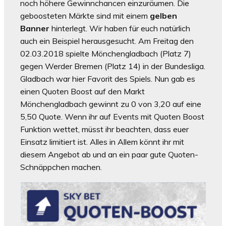
noch höhere Gewinnchancen einzuräumen. Die
geboosteten Märkte sind mit einem
gelben
Banner
hinterlegt. Wir haben für euch natürlich
auch ein Beispiel herausgesucht. Am Freitag den
02.03.2018 spielte Mönchengladbach (Platz 7)
gegen Werder Bremen (Platz 14) in der Bundesliga.
Gladbach war hier Favorit des Spiels. Nun gab es
einen Quoten Boost auf den Markt
Mönchengladbach gewinnt zu 0 von 3,20 auf eine
5,50 Quote. Wenn ihr auf Events mit Quoten Boost
Funktion wettet, müsst ihr beachten, dass euer
Einsatz limitiert ist. Alles in Allem könnt ihr mit
diesem Angebot ab und an ein paar gute Quoten-
Schnäppchen machen.