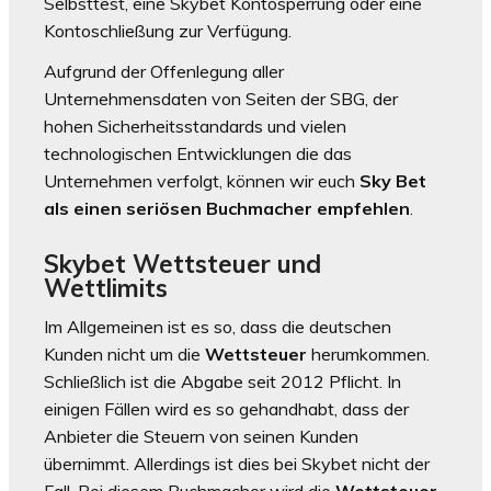
Selbsttest, eine Skybet Kontosperrung oder eine
Kontoschließung zur Verfügung.
Aufgrund der Offenlegung aller
Unternehmensdaten von Seiten der SBG, der
hohen Sicherheitsstandards und vielen
technologischen Entwicklungen die das
Unternehmen verfolgt, können wir euch
Sky Bet
als einen seriösen Buchmacher empfehlen
.
Skybet Wettsteuer und
Wettlimits
Im Allgemeinen ist es so, dass die deutschen
Kunden nicht um die
Wettsteuer
herumkommen.
Schließlich ist die Abgabe seit 2012 Pflicht. In
einigen Fällen wird es so gehandhabt, dass der
Anbieter die Steuern von seinen Kunden
übernimmt. Allerdings ist dies bei Skybet nicht der