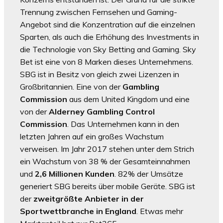
Trennung zwischen Fernsehen und Gaming-
Angebot sind die Konzentration auf die einzelnen
Sparten, als auch die Erhöhung des Investments in
die Technologie von Sky Betting and Gaming. Sky
Bet ist eine von 8 Marken dieses Unternehmens.
SBG ist in Besitz von gleich zwei Lizenzen in
Großbritannien. Eine von der
Gambling
Commission
aus dem United Kingdom und eine
von der
Alderney Gambling Control
Commission
. Das Unternehmen kann in den
letzten Jahren auf ein großes Wachstum
verweisen. Im Jahr 2017 stehen unter dem Strich
ein Wachstum von 38 % der Gesamteinnahmen
und
2,6 Millionen Kunden
. 82% der Umsätze
generiert SBG bereits über mobile Geräte. SBG ist
der
zweitgrößte Anbieter in der
Sportwettbranche in England
. Etwas mehr