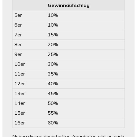
Gewinnaufschlag
5er
10%
6er
10%
7er
15%
8er
20%
9er
25%
10er
30%
11er
35%
12er
40%
13er
45%
14er
50%
15er
55%
16er
60%
Neben diesen dauerhaften Angeboten gibt es auch