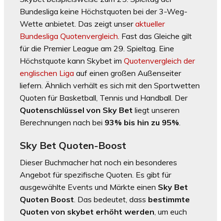
Bundesliga keine Höchstquoten bei der 3-Weg-
Wette anbietet. Das zeigt unser
aktueller
Bundesliga Quotenvergleich
. Fast das Gleiche gilt
für die Premier League am 29. Spieltag. Eine
Höchstquote kann Skybet im
Quotenvergleich der
englischen Liga
auf einen großen Außenseiter
liefern. Ähnlich verhält es sich mit den Sportwetten
Quoten für Basketball, Tennis und Handball. Der
Quotenschlüssel von Sky Bet
liegt unseren
Berechnungen nach bei
93% bis hin zu 95%
.
Sky Bet Quoten-Boost
Dieser Buchmacher hat noch ein besonderes
Angebot für spezifische Quoten. Es gibt für
ausgewählte Events und Märkte einen
Sky Bet
Quoten Boost
. Das bedeutet, dass
bestimmte
Quoten von skybet erhöht werden
, um euch