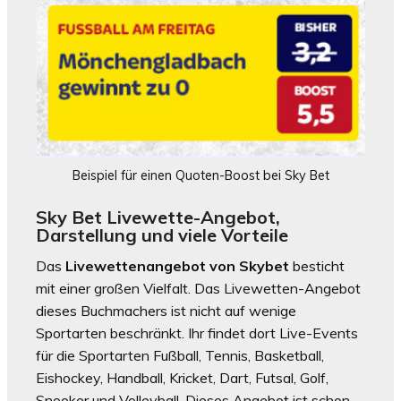
Beispiel für einen Quoten-Boost bei Sky Bet
Sky Bet Livewette-Angebot,
Darstellung und viele Vorteile
Das
Livewettenangebot von Skybet
besticht
mit einer großen Vielfalt. Das Livewetten-Angebot
dieses Buchmachers ist nicht auf wenige
Sportarten beschränkt. Ihr findet dort Live-Events
für die Sportarten Fußball, Tennis, Basketball,
Eishockey, Handball, Kricket, Dart, Futsal, Golf,
Snooker und Volleyball. Dieses Angebot ist schon