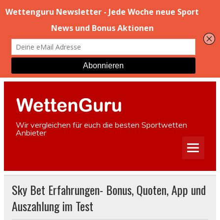
Wir vergleichen für euch die besten Sportwetten
Anbieter
Sky Bet Erfahrungen- Bonus, Quoten, App und
Auszahlung im Test