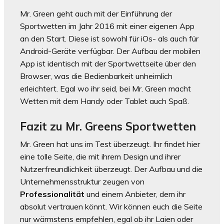
Mr. Green geht auch mit der Einführung der
Sportwetten im Jahr 2016 mit einer eigenen App
an den Start. Diese ist sowohl für iOs- als auch für
Android-Geräte verfügbar. Der Aufbau der mobilen
App ist identisch mit der Sportwettseite über den
Browser, was die Bedienbarkeit unheimlich
erleichtert. Egal wo ihr seid, bei Mr. Green macht
Wetten mit dem Handy oder Tablet auch Spaß.
Fazit zu Mr. Greens Sportwetten
Mr. Green hat uns im Test überzeugt. Ihr findet hier
eine tolle Seite, die mit ihrem Design und ihrer
Nutzerfreundlichkeit überzeugt. Der Aufbau und die
Unternehmensstruktur zeugen von
Professionalität
und einem Anbieter, dem ihr
absolut vertrauen könnt. Wir können euch die Seite
nur wärmstens empfehlen, egal ob ihr Laien oder