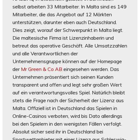
selbst arbeiten 33 Mitarbeiter. In Malta sind es 149
Mitarbeiter, die das Angebot auf 12 Märkten
unterstützen, darunter eben auch Deutschland.
Dies zeigt, worauf der Schwerpunkt in Malta liegt.
Die maltesische Firma ist Lizenzinhaberin und
betreut das operative Geschäft. Alle Umsatzzahlen
und alle Verantwortlichen der
Unternehmensgruppe können auf der Homepage
der
Mr Green & Co AB
eingesehen werden. Das
Unternehmen präsentiert sich seinen Kunden
transparent und offen und legt sehr großen Wert
auf ein verantwortungsvolles Spiel. Natürlich bleibt
stets die Frage nach der Sicherheit der Lizenz aus
Malta. Offiziell ist in Deutschland das Spielen in
Online-Casinos verboten, wird bis Dato allerdings
bei den Spielern in den wenigsten Fällen verfolgt.
Absolut sicher seid ihr in Deutschland bei
Sportwettanbieter mit einer Lizenz aus Schleswig-