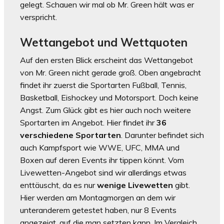
gelegt. Schauen wir mal ob Mr. Green hält was er
verspricht.
Wettangebot und Wettquoten
Auf den ersten Blick erscheint das Wettangebot
von Mr. Green nicht gerade groß. Oben angebracht
findet ihr zuerst die Sportarten Fußball, Tennis,
Basketball, Eishockey und Motorsport. Doch keine
Angst. Zum Glück gibt es hier auch noch weitere
Sportarten im Angebot. Hier findet ihr
36
verschiedene Sportarten
. Darunter befindet sich
auch Kampfsport wie WWE, UFC, MMA und
Boxen auf deren Events ihr tippen könnt. Vom
Livewetten-Angebot sind wir allerdings etwas
enttäuscht, da es nur
wenige Livewetten
gibt.
Hier werden am Montagmorgen an dem wir
unteranderem getestet haben, nur 8 Events
angezeigt, auf die man setzten kann. Im Vergleich