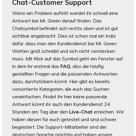
Chat-Customer Support
Wenn ein Problem auftritt werdet ihr schnell eine
Antwort bei Mr. Green darauf finden. Das
Chatsymbol befindet sich rechts oben und ist gut
sichtbar angebracht. Dies ist schon mal ein Indiz
dafür, dass man den Kundendienst bei Mr. Green
Wetten groß schreibt und sich nicht verstecken
muss. Mit Klick auf das Symbol geht ein Fenster auf
in dem ihr erstmal das
FAQ
, also die häufig
gestellten Fragen und die passenden Antworten
dazu, durchstöbern könnt. Hier gibt es bereits
vorsortierte Kategorien, die euch das Suchen
vereinfachen. Findet ihr hier keine passende
Antwort könnt ihr auch den Kundendienst 24
Stunden am Tag über den
Live-Chat
erreichen. Wir
haben diesen für euch getestet und sind schwer
begeistert. Die Support-Mitarbeiter sind der
deutschen Sprache mächtig und haben unsere