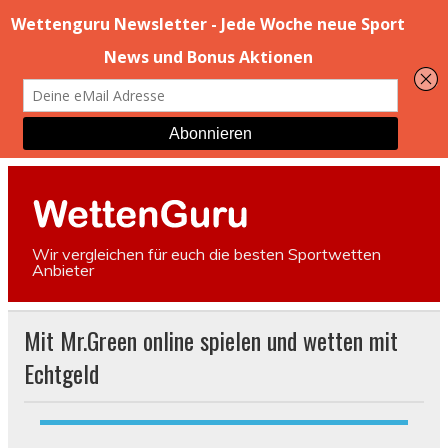
Wir vergleichen für euch die besten Sportwetten
Anbieter
Mit Mr.Green online spielen und wetten mit
Echtgeld