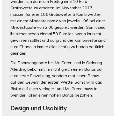
werden, um dann am Freitag eine 10 Euro
Gratiswette zu erhalten. Im November 2017
müssen für eine 10€ Gratiswette 5 Kombiwetten
mit einem Mindesteinsatz von jeweils 10€ bei einer
Mindestquote von 2.00 gespielt werden. Somit seid
ihr sicher schon einmal 50 Euro los, wenn ihr nicht
gewinnen solltet und aufgrund der Kombiwette sind
eure Chancen immer alles richtig zu haben natürlich
geringer.
Die Bonusangebote bei Mr. Green sind in Ordnung.
Allerding bekommt ihr nicht gleich einen Bonus auf
eure erste Einzahlung, sondern erst einen Bonus
auf den Gewinn der ersten Wette. Somit wird das
Risiko auf euch verlagert und Mr. Green muss in
weniger Fällen einen hohen Bonus bezahlen.
Design und Usability