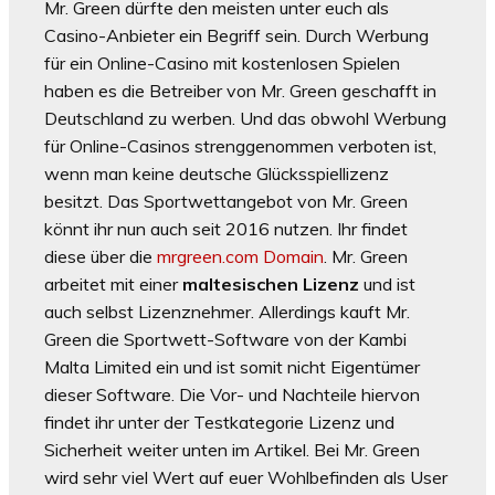
Mr. Green dürfte den meisten unter euch als
Casino-Anbieter ein Begriff sein. Durch Werbung
für ein Online-Casino mit kostenlosen Spielen
haben es die Betreiber von Mr. Green geschafft in
Deutschland zu werben. Und das obwohl Werbung
für Online-Casinos strenggenommen verboten ist,
wenn man keine deutsche Glücksspiellizenz
besitzt. Das Sportwettangebot von Mr. Green
könnt ihr nun auch seit 2016 nutzen. Ihr findet
diese über die
mrgreen.com Domain
. Mr. Green
arbeitet mit einer
maltesischen Lizenz
und ist
auch selbst Lizenznehmer. Allerdings kauft Mr.
Green die Sportwett-Software von der Kambi
Malta Limited ein und ist somit nicht Eigentümer
dieser Software. Die Vor- und Nachteile hiervon
findet ihr unter der Testkategorie Lizenz und
Sicherheit weiter unten im Artikel. Bei Mr. Green
wird sehr viel Wert auf euer Wohlbefinden als User