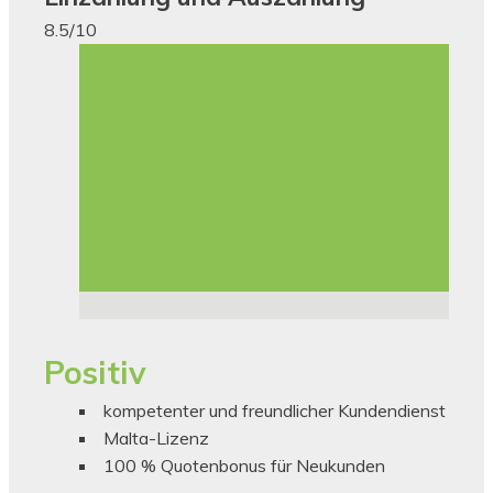
8.5/10
Positiv
kompetenter und freundlicher Kundendienst
Malta-Lizenz
100 % Quotenbonus für Neukunden